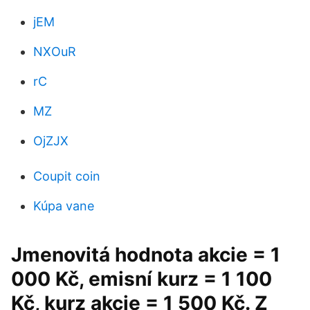
jEM
NXOuR
rC
MZ
OjZJX
Coupit coin
Kúpa vane
Jmenovitá hodnota akcie = 1
000 Kč, emisní kurz = 1 100
Kč, kurz akcie = 1 500 Kč. Z