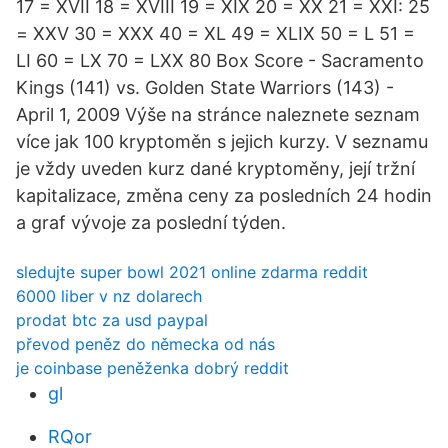
17 = XVII 18 = XVIII 19 = XIX 20 = XX 21 = XXI: 25
= XXV 30 = XXX 40 = XL 49 = XLIX 50 = L 51 =
LI 60 = LX 70 = LXX 80 Box Score - Sacramento
Kings (141) vs. Golden State Warriors (143) -
April 1, 2009 Výše na stránce naleznete seznam
více jak 100 kryptoměn s jejich kurzy. V seznamu
je vždy uveden kurz dané kryptoměny, její tržní
kapitalizace, změna ceny za posledních 24 hodin
a graf vývoje za poslední týden.
sledujte super bowl 2021 online zdarma reddit
6000 liber v nz dolarech
prodat btc za usd paypal
převod peněz do německa od nás
je coinbase peněženka dobrý reddit
gl
RQor