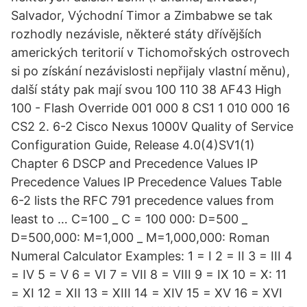
Salvador, Východní Timor a Zimbabwe se tak
rozhodly nezávisle, některé státy dřívějších
amerických teritorií v Tichomořských ostrovech
si po získání nezávislosti nepřijaly vlastní měnu),
další státy pak mají svou 100 110 38 AF43 High
100 - Flash Override 001 000 8 CS1 1 010 000 16
CS2 2. 6-2 Cisco Nexus 1000V Quality of Service
Configuration Guide, Release 4.0(4)SV1(1)
Chapter 6 DSCP and Precedence Values IP
Precedence Values IP Precedence Values Table
6-2 lists the RFC 791 precedence values from
least to … C=100 _ C = 100 000: D=500 _
D=500,000: M=1,000 _ M=1,000,000: Roman
Numeral Calculator Examples: 1 = I 2 = II 3 = III 4
= IV 5 = V 6 = VI 7 = VII 8 = VIII 9 = IX 10 = X: 11
= XI 12 = XII 13 = XIII 14 = XIV 15 = XV 16 = XVI