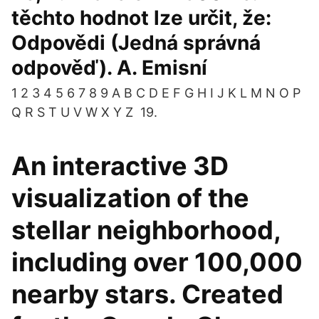
těchto hodnot lze určit, že:
Odpovědi (Jedná správná
odpověď). A. Emisní
1 2 3 4 5 6 7 8 9 A B C D E F G H I J K L M N O P
Q R S T U V W X Y Z 19.
An interactive 3D
visualization of the
stellar neighborhood,
including over 100,000
nearby stars. Created