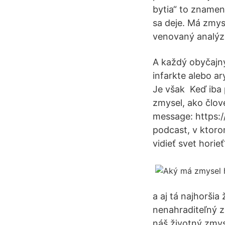
bytia“ to znamen
sa deje. Má zmys
venovaný analýz
A každý obyčajný
infarkte alebo ar
Je však Keď iba 
zmysel, ako člove
message: https:/
podcast, v ktoro
vidieť svet hori
a aj tá najhoršia
nenahraditeľný z
náš životný zmyse