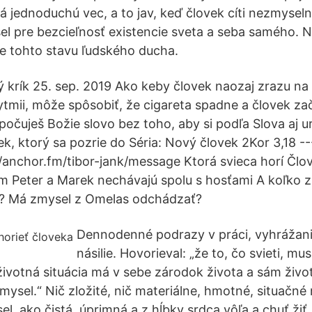
á jednoduchú vec, a to jav, keď človek cíti nezmysel
el pre bezcieľnosť existencie sveta a seba samého. 
e tohto stavu ľudského ducha.
 krík 25. sep. 2019 Ako keby človek naozaj zrazu na 
ytmii, môže spôsobiť, že cigareta spadne a človek zač
počuješ Božie slovo bez toho, aby si podľa Slova aj u
k, ktorý sa pozrie do Séria: Nový človek 2Kor 3,18 --
/anchor.fm/tibor-jank/message Ktorá svieca horí Člo
m Peter a Marek nechávajú spolu s hosťami A koľko z
eť? Má zmysel z Omelas odchádzať?
Dennodenné podrazy v práci, vyhrážani
násilie. Hovorieval: „že to, čo svieti, mus
 životná situácia má v sebe zárodok života a sám živ
mysel.“ Nič zložité, nič materiálne, hmotné, situačné
l, ako čistá, úprimná a z hĺbky srdca vôľa a chuť žiť