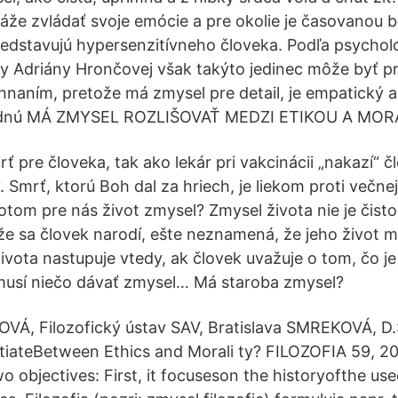
že zvládať svoje emócie a pre okolie je časovanou 
redstavujú hypersenzitívneho človeka. Podľa psychol
 Adriány Hrončovej však takýto jedinec môže byť p
aním, pretože má zmysel pre detail, je empatický a 
ladnú MÁ ZMYSEL ROZLIŠOVAŤ MEDZI ETIKOU A MO
ť pre človeka, tak ako lekár pri vakcinácii „nakazí“ 
 Smrť, ktorú Boh dal za hriech, je liekom proti večnej
potom pre nás život zmysel? Zmysel života nie je čist
že sa človek narodí, ešte neznamená, že jeho život 
vota nastupuje vtedy, ak človek uvažuje o tom, čo j
 musí niečo dávať zmysel… Má staroba zmysel?
, Filozofický ústav SAV, Bratislava SMREKOVÁ, D.:
tiateBetween Ethics and Morali­ ty? FILOZOFIA 59, 2
o objectives: First, it focuseson the historyofthe us