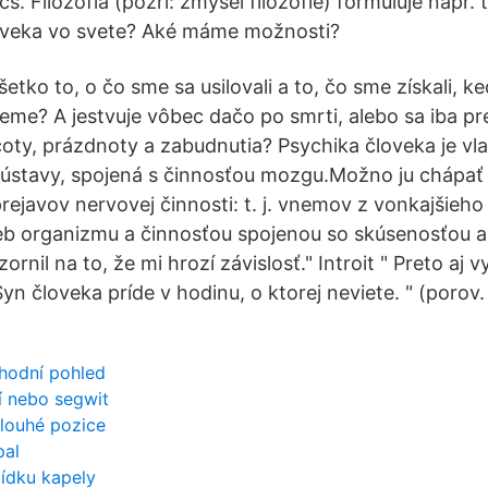
cs. Filozofia (pozri: zmysel filozofie) formuluje napr.
loveka vo svete? Aké máme možnosti?
tko to, o čo sme sa usilovali a to, čo sme získali, ke
eme? A jestvuje vôbec dačo po smrti, alebo sa iba 
čoty, prázdnoty a zabudnutia? Psychika človeka je vla
sústavy, spojená s činnosťou mozgu.Možno ju chápať
rejavov nervovej činnosti: t. j. vnemov z vonkajšieh
ieb organizmu a činnosťou spojenou so skúsenosťou a
rnil na to, že mi hrozí závislosť." Introit " Preto aj 
Syn človeka príde v hodinu, o ktorej neviete. " (porov.
hodní pohled
í nebo segwit
dlouhé pozice
pal
lídku kapely