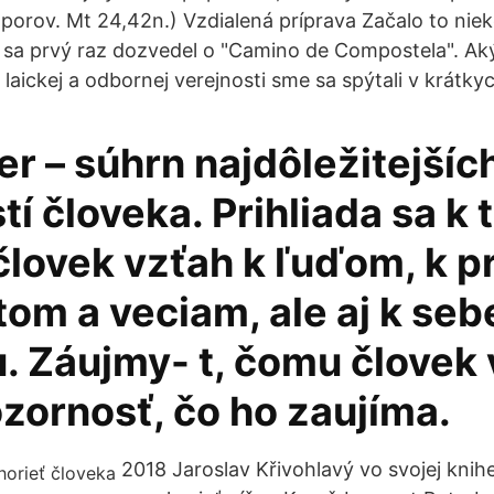
" (porov. Mt 24,42n.) Vzdialená príprava Začalo to ni
sa prvý raz dozvedel o "Camino de Compostela". Aký
z laickej a odbornej verejnosti sme sa spýtali v krátk
r – súhrn najdôležitejšíc
tí človeka. Prihliada sa k
lovek vzťah k ľuďom, k pr
om a veciam, ale aj k seb
 Záujmy- t, čomu človek 
zornosť, čo ho zaujíma.
2018 Jaroslav Křivohlavý vo svojej knihe