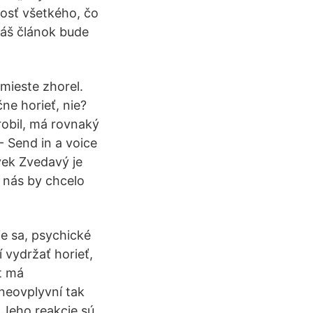
nosť všetkého, čo
Náš článok bude
mieste zhorel.
ne horieť, nie?
robil, má rovnaký
- Send in a voice
vek Zvedavý je
 nás by chcelo
e sa, psychické
í vydržať horieť,
ot má
 neovplyvní tak
. Jeho reakcie sú