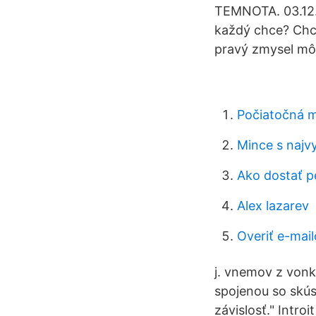
TEMNOTA. 03.12.2
každý chce? Chce
pravý zmysel môž
Počiatočná m
Mince s najv
Ako dostať p
Alex lazarev
Overiť e-mai
j. vnemov z vonk
spojenou so skús
závislosť." Intro