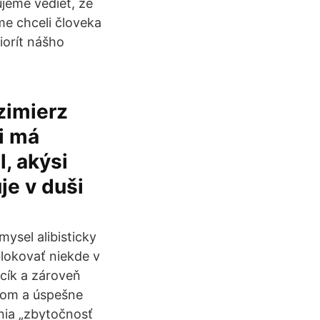
jeme vedieť, že
me chceli človeka
iorít nášho
zimierz
i má
, akýsi
je v duši
mysel alibisticky
blokovať niekde v
cík a zároveň
uďom a úspešne
nia „zbytočnosť