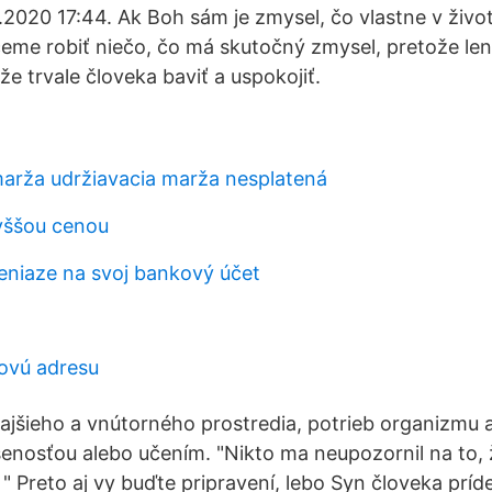
020 17:44. Ak Boh sám je zmysel, čo vlastne v živo
me robiť niečo, čo má skutočný zmysel, pretože len
e trvale človeka baviť a uspokojiť.
arža udržiavacia marža nesplatená
yššou cenou
eniaze na svoj bankový účet
lovú adresu
ajšieho a vnútorného prostredia, potrieb organizmu 
enosťou alebo učením. "Nikto ma neupozornil na to, 
it " Preto aj vy buďte pripravení, lebo Syn človeka príd