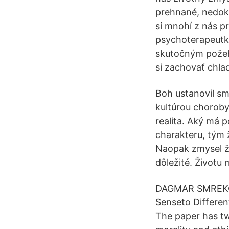
prehnané, nedoká
si mnohí z nás p
psychoterapeutky
skutočným požehn
si zachovať ch
Boh ustanovil smr
kultúrou choroby.
realita. Aký má 
charakteru, tým 
Naopak zmysel ži
dôležité. Životu
DAGMAR SMREKOVÁ
Senseto Differen
The paper has tw