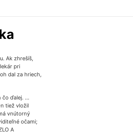
eka
u. Ak zhrešíš,
lekár pri
oh dal za hriech,
 čo ďalej. …
 tiež vložil
 má vnútorný
viditeľné očami;
 ZLO A