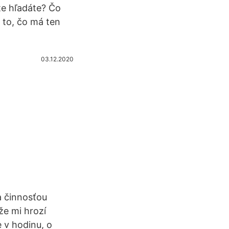
te hľadáte? Čo
 to, čo má ten
03.12.2020
a činnosťou
že mi hrozí
e v hodinu, o