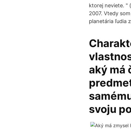
ktorej neviete. 
2007. Vtedy som 
planetária ľudia 
Charakte
vlastnos
aký má č
predmet
samému.
svoju po