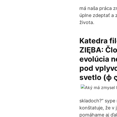
má naša práca zm
úplne zdeptať a 
života.
Katedra fi
ZIĘBA: Člo
evolúcia n
pod vplyvo
svetlo (ϕ ς
skladoch?“ sype 
konštatuje, že v
pomáhame aj ďal