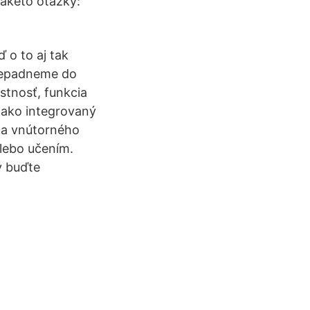
 takéto otázky:
ď o to aj tak
prepadneme do
stnosť, funkcia
 ako integrovaný
o a vnútorného
lebo učením.
vy buďte