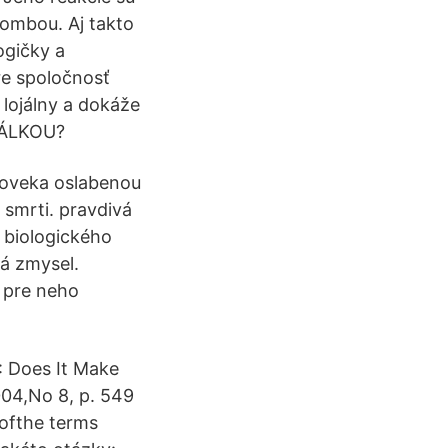
bombou. Aj takto
ogičky a
re spoločnosť
lojálny a dokáže
RÁLKOU?
človeka oslabenou
 smrti. pravdivá
o biologického
má zmysel.
e pre neho
 Does It Make
004,No 8, p. 549
eofthe terms