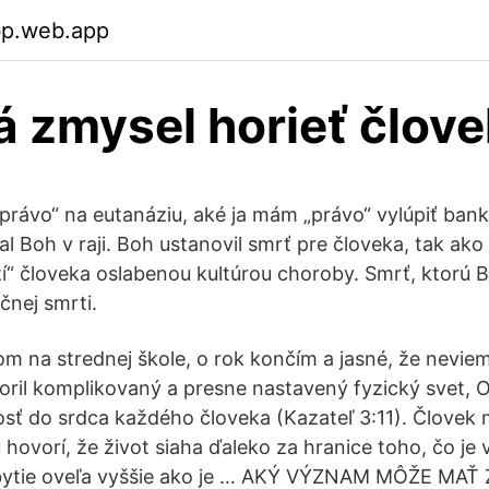
bp.web.app
 zmysel horieť člov
právo“ na eutanáziu, aké ja mám „právo“ vylúpiť bank
l Boh v raji. Boh ustanovil smrť pre človeka, tak ako 
zí“ človeka oslabenou kultúrou choroby. Smrť, ktorú B
ečnej smrti.
m na strednej škole, o rok končím a jasné, že neviem
oril komplikovaný a presne nastavený fyzický svet, On
sť do srdca každého človeka (Kazateľ 3:11). Človek
hovorí, že život siaha ďaleko za hranice toho, čo je 
e bytie oveľa vyššie ako je … AKÝ VÝZNAM MÔŽE MAŤ