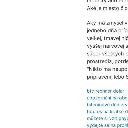
morality and ethi
Aké je miesto č
Aký má zmysel vše
jedného dňa príd
veľkej, tmavej ni
vyššej nervovej 
súbor všetkých p
prostredia, potr
"Nikto ma neupozo
pripravení, lebo 
btc rechner dolar
upozornění na obc
bitcoinové dědictv
futures na krátké 
můžete si vzít pay
vydejte se na proh