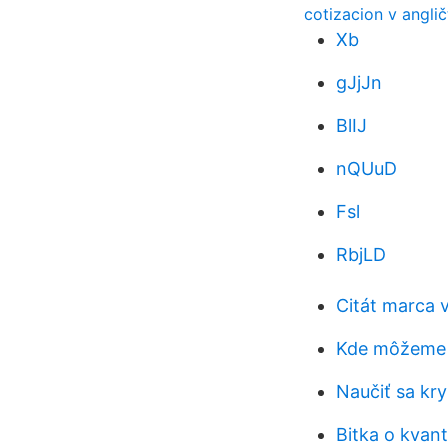
cotizacion v anglič
Xb
gJjJn
BlIJ
nQUuD
Fsl
RbjLD
Citát marca v
Kde môžeme d
Naučiť sa kr
Bitka o kvan