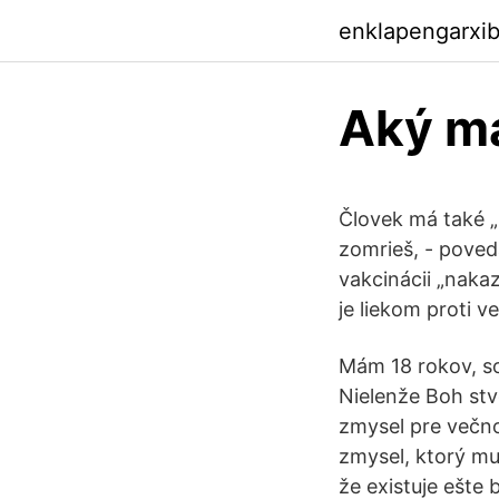
enklapengarxi
Aký má
Človek má také „
zomrieš, - poveda
vakcinácii „naka
je liekom proti v
Mám 18 rokov, so
Nielenže Boh stv
zmysel pre večno
zmysel, ktorý mu 
že existuje ešt