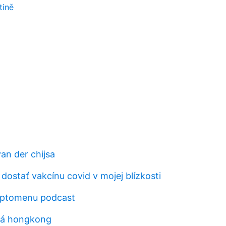
tině
an der chijsa
ostať vakcínu covid v mojej blízkosti
yptomenu podcast
tá hongkong