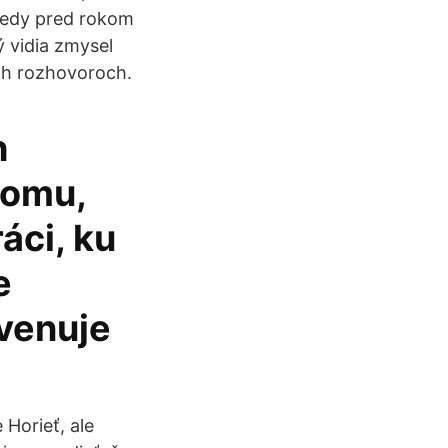
ekedy pred rokom
 vidia zmysel
ych rozhovoroch.
h
 tomu,
áci, ku
e
venuje
 Horieť, ale