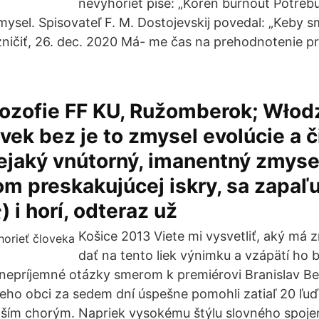
nevyhorieť píše: „Koreň burnout Potrebu
ysel. Spisovateľ F. M. Dostojevskij povedal: „Keby s
zničiť, 26. dec. 2020 Má- me čas na prehodnotenie pr
lozofie FF KU, Ružomberok; Włod
vek bez je to zmysel evolúcie a č
ejaký vnútorný, imanentný zmysel
m preskakujúcej iskry, sa zapaľu
) i horí, odteraz už
Košice 2013 Viete mi vysvetliť, aký má z
dať na tento liek výnimku a vzápätí ho 
nepríjemné otázky smerom k premiérovi Branislav Be
 jeho obci za sedem dní úspešne pomohli zatiaľ 20 ľ
ším chorým. Napriek vysokému štýlu slovného spoje