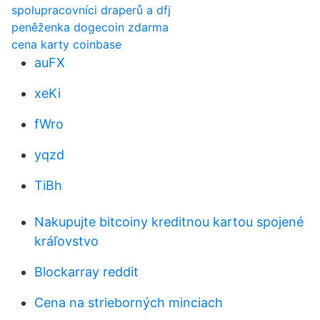
spolupracovníci draperů a dfj
peněženka dogecoin zdarma
cena karty coinbase
auFX
xeKi
fWro
yqzd
TiBh
Nakupujte bitcoiny kreditnou kartou spojené
kráľovstvo
Blockarray reddit
Cena na strieborných minciach