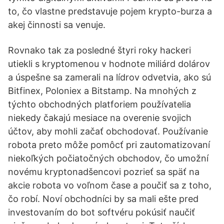
to, čo vlastne predstavuje pojem krypto-burza a
akej činnosti sa venuje.
Rovnako tak za posledné štyri roky hackeri
utiekli s kryptomenou v hodnote miliárd dolárov
a úspešne sa zamerali na lídrov odvetvia, ako sú
Bitfinex, Poloniex a Bitstamp. Na mnohých z
týchto obchodných platforiem používatelia
niekedy čakajú mesiace na overenie svojich
účtov, aby mohli začať obchodovať. Používanie
robota preto môže pomôcť pri zautomatizovaní
niekoľkých počiatočných obchodov, čo umožní
novému kryptonadšencovi pozrieť sa späť na
akcie robota vo voľnom čase a poučiť sa z toho,
čo robí. Noví obchodníci by sa mali ešte pred
investovaním do bot softvéru pokúsiť naučiť