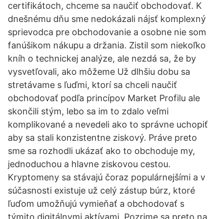
certifikátoch, chceme sa naučiť obchodovať. K
dnešnému dňu sme nedokázali nájsť komplexný
sprievodca pre obchodovanie a osobne nie som
fanúšikom nákupu a držania. Zistil som niekoľko
kníh o technickej analýze, ale nezdá sa, že by
vysvetľovali, ako môžeme Už dlhšiu dobu sa
stretávame s ľuďmi, ktorí sa chceli naučiť
obchodovať podľa princípov Market Profilu ale
skončili stým, lebo sa im to zdalo veľmi
komplikované a nevedeli ako to správne uchopiť
aby sa stali konzistentne ziskový. Práve preto
sme sa rozhodli ukázať ako to obchoduje my,
jednoduchou a hlavne ziskovou cestou.
Kryptomeny sa stávajú čoraz populárnejšími a v
súčasnosti existuje už celý zástup búrz, ktoré
ľuďom umožňujú vymieňať a obchodovať s
týmito digitálnymi aktívami. Pozrime sa preto na