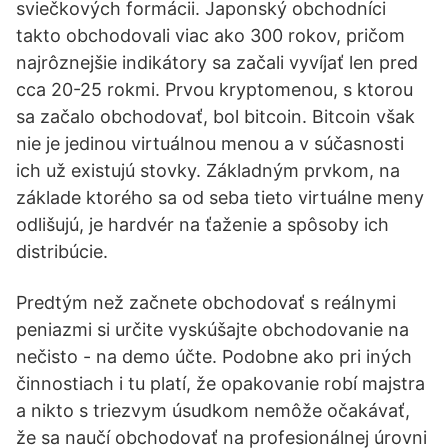
sviečkových formácii. Japonský obchodníci
takto obchodovali viac ako 300 rokov, pričom
najrôznejšie indikátory sa začali vyvíjať len pred
cca 20-25 rokmi. Prvou kryptomenou, s ktorou
sa začalo obchodovať, bol bitcoin. Bitcoin však
nie je jedinou virtuálnou menou a v súčasnosti
ich už existujú stovky. Základným prvkom, na
základe ktorého sa od seba tieto virtuálne meny
odlišujú, je hardvér na ťaženie a spôsoby ich
distribúcie.
Predtým než začnete obchodovať s reálnymi
peniazmi si určite vyskúšajte obchodovanie na
nečisto - na demo účte. Podobne ako pri iných
činnostiach i tu platí, že opakovanie robí majstra
a nikto s triezvym úsudkom nemôže očakávať,
že sa naučí obchodovať na profesionálnej úrovni