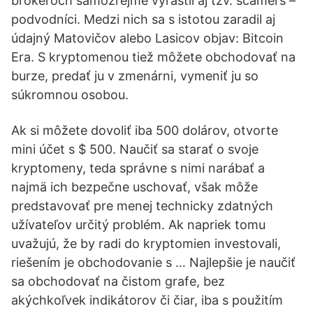
brokeroch samozrejme vyrástli aj tzv. scamers –
podvodníci. Medzi nich sa s istotou zaradil aj
údajný Matovičov alebo Lasicov objav: Bitcoin
Era. S kryptomenou tiež môžete obchodovať na
burze, predať ju v zmenárni, vymeniť ju so
súkromnou osobou.
Ak si môžete dovoliť iba 500 dolárov, otvorte
mini účet s $ 500. Naučiť sa starať o svoje
kryptomeny, teda správne s nimi narábať a
najmä ich bezpečne uschovať, však môže
predstavovať pre menej technicky zdatných
užívateľov určitý problém. Ak napriek tomu
uvažujú, že by radi do kryptomien investovali,
riešením je obchodovanie s … Najlepšie je naučiť
sa obchodovať na čistom grafe, bez
akýchkoľvek indikátorov či čiar, iba s použitím