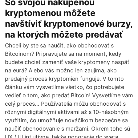
So svojou nakúpenou
kryptomenou môžete
navštíviť kryptomenové burzy,
na ktorých môžete predávať
Chceli by ste sa naučiť, ako obchodovať s
Bitcoinom? Pripravujete sa na moment, kedy
budete chcieť zameniť vaše kryptomeny naspäť
na eurá? Alebo vás možno len zaujíma, ako
predajný proces kryptomien funguje. V tomto
článku vám vysvetlíme všetko, čo potrebujete
vedieť o tom, ako predať Bitcoin! Vysvetlíme vám
celý proces… Používatelia môžu obchodovať s
rôznymi digitálnymi aktívami až s 10-násobným
využitím, čo umožňuje nováčikom bezpečne sa
naučiť obchodovanie s maržami. Okrem toho sú
UX / UI intuitívne, takže ponorenie do sveta