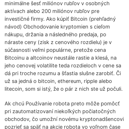
minimálne šesť miliónov rubľov v osobných
aktívach alebo 200 miliónov rubľov pre
investičné firmy. Ako kúpiť Bitcoin (prehľadný
návod) Obchodovanie kryptomien s cieľom
nákupu, držania a následného predaja, po
náraste ceny (zisk z cenového rozdielu) je v
súčasnosti veľmi populárne, pretože cena
Bitcoinu a altcoinov neustále rastie a klesá, na
jeho cenovej volatilite teda rozdieloch v cene sa
dá pri troche rozumu a šťastia slušne zarobiť. Či
už sa jedná o bitcoin, ethereum, ripple alebo
litecoin, som si istý, že o pár z nich ste už počuli.
Ak chcú Používanie robota preto môže pomôcť
pri zautomatizovaní niekoľkých počiatočných
obchodov, čo umožní novému kryptonadšencovi
pozrieť sa späť na akcie robota vo voľnom čase