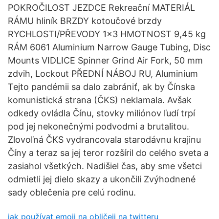
POKROČILOST JEZDCE Rekreační MATERIÁL
RÁMU hliník BRZDY kotoučové brzdy
RYCHLOSTI/PŘEVODY 1x3 HMOTNOST 9,45 kg
RÁM 6061 Aluminium Narrow Gauge Tubing, Disc
Mounts VIDLICE Spinner Grind Air Fork, 50 mm
zdvih, Lockout PŘEDNÍ NÁBOJ RU, Aluminium
Tejto pandémii sa dalo zabrániť, ak by Čínska
komunistická strana (ČKS) neklamala. Avšak
odkedy ovládla Čínu, stovky miliónov ľudí trpí
pod jej nekonečnými podvodmi a brutalitou.
Zlovoľná ČKS vydrancovala starodávnu krajinu
Číny a teraz sa jej teror rozšíril do celého sveta a
zasiahol všetkých. Nadišiel čas, aby sme všetci
odmietli jej dielo skazy a ukončili Zvýhodnené
sady oblečenia pre celú rodinu.
jak používat emoji na obličeji na twitteru