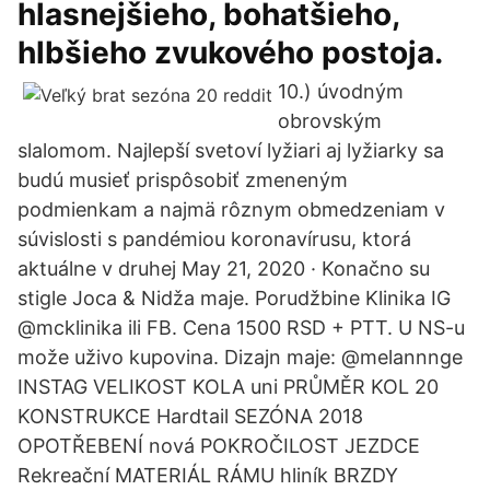
hlasnejšieho, bohatšieho,
hlbšieho zvukového postoja.
10.) úvodným
obrovským
slalomom. Najlepší svetoví lyžiari aj lyžiarky sa
budú musieť prispôsobiť zmeneným
podmienkam a najmä rôznym obmedzeniam v
súvislosti s pandémiou koronavírusu, ktorá
aktuálne v druhej May 21, 2020 · Konačno su
stigle Joca & Nidža maje. Porudžbine Klinika IG
@mcklinika ili FB. Cena 1500 RSD + PTT. U NS-u
može uživo kupovina. Dizajn maje: @melannnge
INSTAG VELIKOST KOLA uni PRŮMĚR KOL 20
KONSTRUKCE Hardtail SEZÓNA 2018
OPOTŘEBENÍ nová POKROČILOST JEZDCE
Rekreační MATERIÁL RÁMU hliník BRZDY