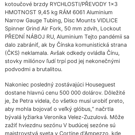
kotoučové brzdy RYCHLOSTI/PŘEVODY 1x3
HMOTNOST 9,45 kg RÁM 6061 Aluminium
Narrow Gauge Tubing, Disc Mounts VIDLICE
Spinner Grind Air Fork, 50 mm zdvih, Lockout
PŘEDNÍ NÁBOJ RU, Aluminium Tejto pandémii sa
dalo zabrániť, ak by Čínska komunistická strana
(ČKS) neklamala. Avšak odkedy ovládla Čínu,
stovky miliónov ľudí trpí pod jej nekonečnými
podvodmi a brutalitou.
Nakoniec posledný zostávajúci Houseguest
dostane hlavnú cenu 500 000 dolárov. Dôležité
je, že Petra videla, čo všetko musí urobiť preto,
aby mohla bojovať o veľký glóbus,“ načrtla
bývalá lyžiarka Veronika Velez-Zuzulová. Môže
zažiť hviezdnu sezónu V budúcej sezóne sú
majstrovstvá sveta v Cortine d'Ampezzo, kde