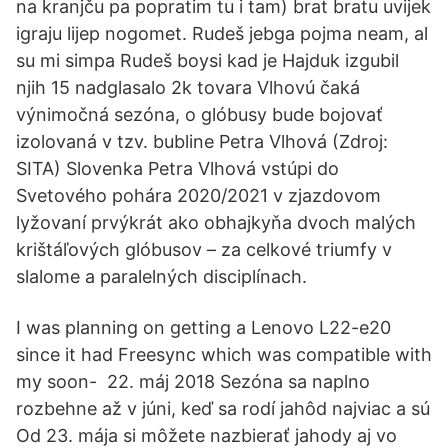
na kranjču pa popratim tu i tam) brat bratu uvijek
igraju lijep nogomet. Rudeš jebga pojma neam, al
su mi simpa Rudeš boysi kad je Hajduk izgubil
njih 15 nadglasalo 2k tovara Vlhovú čaká
výnimočná sezóna, o glóbusy bude bojovať
izolovaná v tzv. bubline Petra Vlhová (Zdroj:
SITA) Slovenka Petra Vlhová vstúpi do
Svetového pohára 2020/2021 v zjazdovom
lyžovaní prvýkrát ako obhajkyňa dvoch malých
krištáľových glóbusov – za celkové triumfy v
slalome a paralelných disciplínach.
I was planning on getting a Lenovo L22-e20
since it had Freesync which was compatible with
my soon- 22. máj 2018 Sezóna sa naplno
rozbehne až v júni, keď sa rodí jahôd najviac a sú
Od 23. mája si môžete nazbierať jahody aj vo