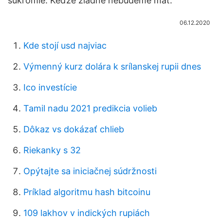
súkromie. Keďže žiadne nebudeme mať.
06.12.2020
Kde stojí usd najviac
Výmenný kurz dolára k srílanskej rupii dnes
Ico investície
Tamil nadu 2021 predikcia volieb
Dôkaz vs dokázať chlieb
Riekanky s 32
Opýtajte sa iniciačnej súdržnosti
Príklad algoritmu hash bitcoinu
109 lakhov v indických rupiách