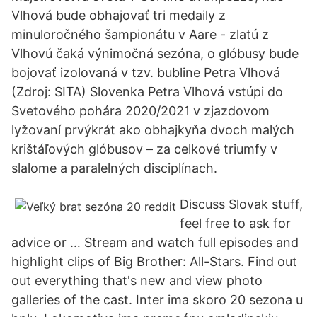
Vlhová bude obhajovať tri medaily z
minuloročného šampionátu v Aare - zlatú z
Vlhovú čaká výnimočná sezóna, o glóbusy bude
bojovať izolovaná v tzv. bubline Petra Vlhová
(Zdroj: SITA) Slovenka Petra Vlhová vstúpi do
Svetového pohára 2020/2021 v zjazdovom
lyžovaní prvýkrát ako obhajkyňa dvoch malých
krištáľových glóbusov – za celkové triumfy v
slalome a paralelných disciplínach.
Discuss Slovak stuff,
feel free to ask for
advice or … Stream and watch full episodes and
highlight clips of Big Brother: All-Stars. Find out
out everything that's new and view photo
galleries of the cast. Inter ima skoro 20 sezona u