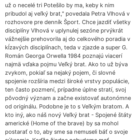
už o necelé tri Potešilo by ma, keby k nim
pribudol aj veľký brat," povedala Petra Vlhová v
rozhovore pre denník Šport. Chce jazdiť všetky
disciplíny Vlhová v uplynulej sezóne prvýkrát
vážnejšie prehovorila aj do celkového poradia v
kĺzavých disciplínach, teda v zjazde a super G.
Román Georga Orwella 1984 poznajú viacerí
najmä vďaka pojmu Veľký brat. Ako to už býva
zvykom, pokiaľ sa nejaký pojem, či slovné
spojenie rozšíria medzi široké vrstvy populácie,
ten často pozmení, prípadne úplne stratí, svoj
pôvodný význam a začne existovať autonómne
od originálu. Podobne je to s Veľkým bratom. A
kto iný, ako náš nový Veľký brat - Spojené štáty
americké (Home of the brave) by sa mohol
postarať o to, aby sme sa nemuseli báť o svoje