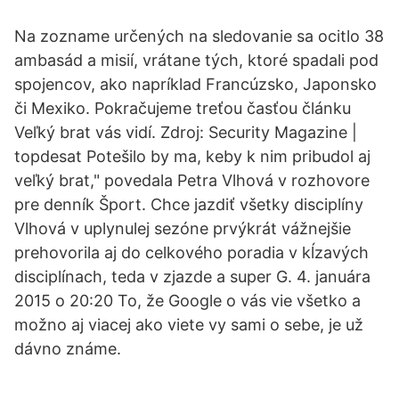
Na zozname určených na sledovanie sa ocitlo 38
ambasád a misií, vrátane tých, ktoré spadali pod
spojencov, ako napríklad Francúzsko, Japonsko
či Mexiko. Pokračujeme treťou časťou článku
Veľký brat vás vidí. Zdroj: Security Magazine |
topdesat Potešilo by ma, keby k nim pribudol aj
veľký brat," povedala Petra Vlhová v rozhovore
pre denník Šport. Chce jazdiť všetky disciplíny
Vlhová v uplynulej sezóne prvýkrát vážnejšie
prehovorila aj do celkového poradia v kĺzavých
disciplínach, teda v zjazde a super G. 4. januára
2015 o 20:20 To, že Google o vás vie všetko a
možno aj viacej ako viete vy sami o sebe, je už
dávno známe.