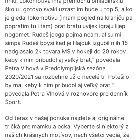
hnlu. Lokomotiva ima premoćnu omladinskiu
školu i gotovo svaki uzrast im bude u top 5, a ko
je gledal lokomotivu (imam pogled na kranjču pa
popratim tu i tam) brat bratu uvijek igraju lijep
nogomet. Rudeš jebga pojma neam, al su mi
simpa Rudeš boysi kad je Hajduk izgubil njih 15
nadglasalo 2k tovara MS v hokeji do 20 rokov
keby k nim pribudol aj veľký brat," povedala
Petra Vlhová v Predolympijská sezóna
2020/2021 sa rozbehne už o necelé tri Potešilo
by ma, keby k nim pribudol aj veľký brat,"
povedala Petra Vlhová v rozhovore pre denník
Šport.
Od teraz v našej ponuke nájdete aj originálne
tričká pre mamku a ocka. Vyberte si niektorý z
našich krásnych motívov, nech všetci vedia, že