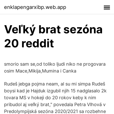
enklapengarxibp.web.app
Veľký brat sezóna
20 reddit
smorio sam se,od toliko ljudi niko ne progovara
osim Mace,Mikija,Mumina i Canka
Rudeš jebga pojma neam, al su mi simpa Rudeš
boysi kad je Hajduk izgubil njih 15 nadglasalo 2k
tovara MS v hokeji do 20 rokov keby k nim
pribudol aj veľký brat," povedala Petra Vlhová v
Predolympijská sezóna 2020/2021 sa rozbehne