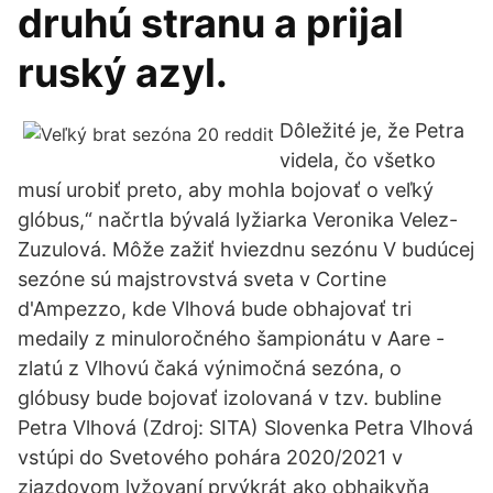
druhú stranu a prijal
ruský azyl.
Dôležité je, že Petra
videla, čo všetko
musí urobiť preto, aby mohla bojovať o veľký
glóbus,“ načrtla bývalá lyžiarka Veronika Velez-
Zuzulová. Môže zažiť hviezdnu sezónu V budúcej
sezóne sú majstrovstvá sveta v Cortine
d'Ampezzo, kde Vlhová bude obhajovať tri
medaily z minuloročného šampionátu v Aare -
zlatú z Vlhovú čaká výnimočná sezóna, o
glóbusy bude bojovať izolovaná v tzv. bubline
Petra Vlhová (Zdroj: SITA) Slovenka Petra Vlhová
vstúpi do Svetového pohára 2020/2021 v
zjazdovom lyžovaní prvýkrát ako obhajkyňa