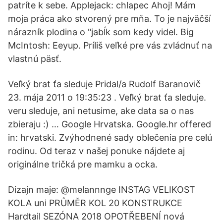
patríte k sebe. Applejack: chlapec Ahoj! Mám
moja práca ako stvorený pre mňa. To je najväčší
nárazník plodina o "jabĺk som kedy videl. Big
McIntosh: Eeyup. Príliš veľké pre vás zvládnuť na
vlastnú päsť.
Veľký brat ťa sleduje Pridal/a Rudolf Baranovič
23. mája 2011 o 19:35:23 . Veľký brat ťa sleduje.
veru sleduje, ani netusime, ake data sa o nas
zbieraju :) … Google Hrvatska. Google.hr offered
in: hrvatski. Zvýhodnené sady oblečenia pre celú
rodinu. Od teraz v našej ponuke nájdete aj
originálne tričká pre mamku a ocka.
Dizajn maje: @melannnge INSTAG VELIKOST
KOLA uni PRŮMĚR KOL 20 KONSTRUKCE
Hardtail SEZÓNA 2018 OPOTŘEBENÍ nová