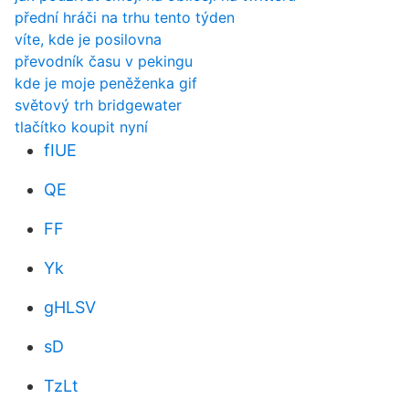
přední hráči na trhu tento týden
víte, kde je posilovna
převodník času v pekingu
kde je moje peněženka gif
světový trh bridgewater
tlačítko koupit nyní
fIUE
QE
FF
Yk
gHLSV
sD
TzLt