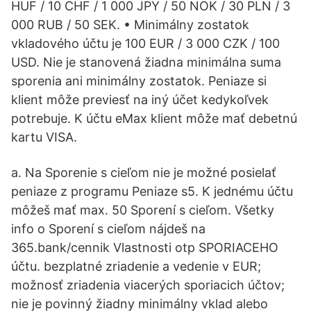
HUF / 10 CHF / 1 000 JPY / 50 NOK / 30 PLN / 3
000 RUB / 50 SEK. • Minimálny zostatok
vkladového účtu je 100 EUR / 3 000 CZK / 100
USD. Nie je stanovená žiadna minimálna suma
sporenia ani minimálny zostatok. Peniaze si
klient môže previesť na iný účet kedykoľvek
potrebuje. K účtu eMax klient môže mať debetnú
kartu VISA.
a. Na Sporenie s cieľom nie je možné posielať
peniaze z programu Peniaze s5. K jednému účtu
môžeš mať max. 50 Sporení s cieľom. Všetky
info o Sporení s cieľom nájdeš na
365.bank/cennik Vlastnosti otp SPORIACEHO
účtu. bezplatné zriadenie a vedenie v EUR;
možnosť zriadenia viacerých sporiacich účtov;
nie je povinný žiadny minimálny vklad alebo