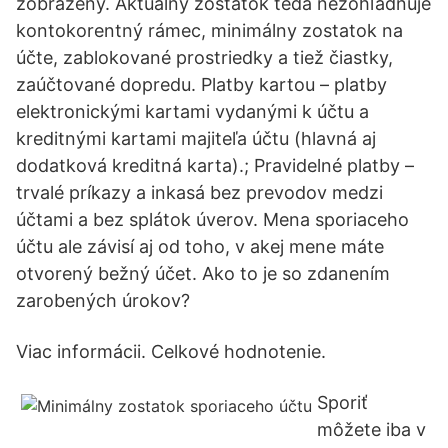
zobrazený. Aktuálny zostatok teda nezohľadňuje
kontokorentný rámec, minimálny zostatok na
účte, zablokované prostriedky a tiež čiastky,
zaúčtované dopredu. Platby kartou – platby
elektronickými kartami vydanými k účtu a
kreditnými kartami majiteľa účtu (hlavná aj
dodatková kreditná karta).; Pravidelné platby –
trvalé príkazy a inkasá bez prevodov medzi
účtami a bez splátok úverov. Mena sporiaceho
účtu ale závisí aj od toho, v akej mene máte
otvorený bežný účet. Ako to je so zdanením
zarobených úrokov?
Viac informácii. Celkové hodnotenie.
Sporiť
môžete iba v