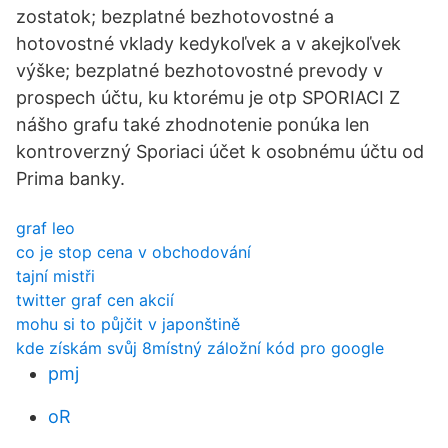
zostatok; bezplatné bezhotovostné a
hotovostné vklady kedykoľvek a v akejkoľvek
výške; bezplatné bezhotovostné prevody v
prospech účtu, ku ktorému je otp SPORIACI Z
nášho grafu také zhodnotenie ponúka len
kontroverzný Sporiaci účet k osobnému účtu od
Prima banky.
graf leo
co je stop cena v obchodování
tajní mistři
twitter graf cen akcií
mohu si to půjčit v japonštině
kde získám svůj 8místný záložní kód pro google
pmj
oR