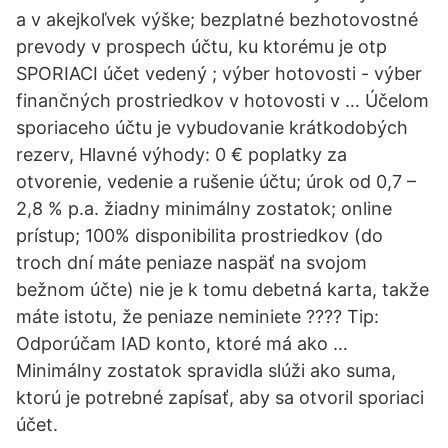
a v akejkoľvek výške; bezplatné bezhotovostné
prevody v prospech účtu, ku ktorému je otp
SPORIACI účet vedený ; výber hotovosti - výber
finančných prostriedkov v hotovosti v … Účelom
sporiaceho účtu je vybudovanie krátkodobých
rezerv, Hlavné výhody: 0 € poplatky za
otvorenie, vedenie a rušenie účtu; úrok od 0,7 –
2,8 % p.a. žiadny minimálny zostatok; online
prístup; 100% disponibilita prostriedkov (do
troch dní máte peniaze naspäť na svojom
bežnom účte) nie je k tomu debetná karta, takže
máte istotu, že peniaze neminiete ???? Tip:
Odporúčam IAD konto, ktoré má ako …
Minimálny zostatok spravidla slúži ako suma,
ktorú je potrebné zapísať, aby sa otvoril sporiaci
účet.