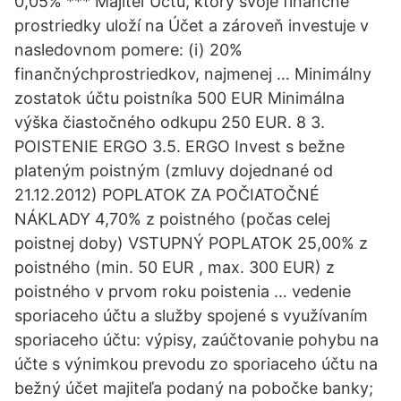
0,05% *** Majiteľ Účtu, ktorý svoje finančné
prostriedky uloží na Účet a zároveň investuje v
nasledovnom pomere: (i) 20%
finančnýchprostriedkov, najmenej … Minimálny
zostatok účtu poistníka 500 EUR Minimálna
výška čiastočného odkupu 250 EUR. 8 3.
POISTENIE ERGO 3.5. ERGO Invest s bežne
plateným poistným (zmluvy dojednané od
21.12.2012) POPLATOK ZA POČIATOČNÉ
NÁKLADY 4,70% z poistného (počas celej
poistnej doby) VSTUPNÝ POPLATOK 25,00% z
poistného (min. 50 EUR , max. 300 EUR) z
poistného v prvom roku poistenia … vedenie
sporiaceho účtu a služby spojené s využívaním
sporiaceho účtu: výpisy, zaúčtovanie pohybu na
účte s výnimkou prevodu zo sporiaceho účtu na
bežný účet majiteľa podaný na pobočke banky;