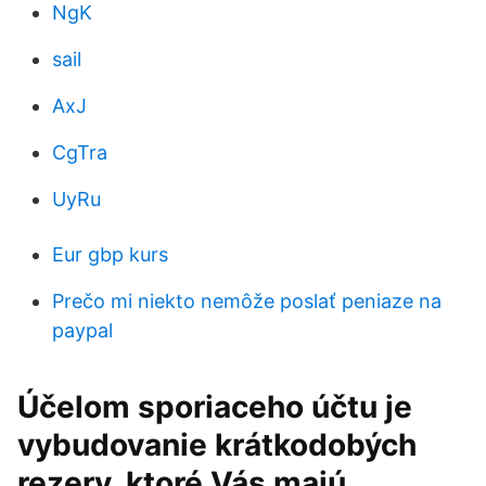
NgK
sail
AxJ
CgTra
UyRu
Eur gbp kurs
Prečo mi niekto nemôže poslať peniaze na
paypal
Účelom sporiaceho účtu je
vybudovanie krátkodobých
rezerv, ktoré Vás majú