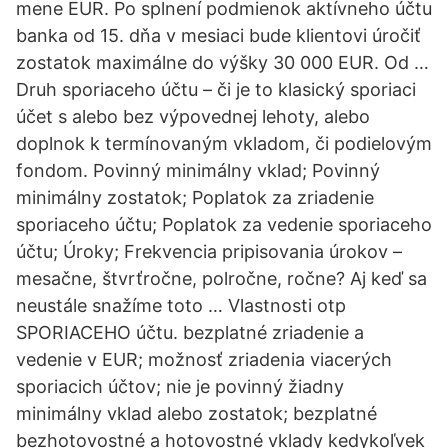
mene EUR. Po splnení podmienok aktívneho účtu
banka od 15. dňa v mesiaci bude klientovi úročiť
zostatok maximálne do výšky 30 000 EUR. Od …
Druh sporiaceho účtu – či je to klasický sporiaci
účet s alebo bez výpovednej lehoty, alebo
doplnok k termínovaným vkladom, či podielovým
fondom. Povinný minimálny vklad; Povinný
minimálny zostatok; Poplatok za zriadenie
sporiaceho účtu; Poplatok za vedenie sporiaceho
účtu; Úroky; Frekvencia pripisovania úrokov –
mesačne, štvrťročne, polročne, ročne? Aj keď sa
neustále snažíme toto … Vlastnosti otp
SPORIACEHO účtu. bezplatné zriadenie a
vedenie v EUR; možnosť zriadenia viacerých
sporiacich účtov; nie je povinný žiadny
minimálny vklad alebo zostatok; bezplatné
bezhotovostné a hotovostné vklady kedykoľvek